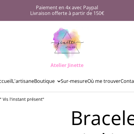
Paiement en 4x avec Paypal
Livraison offerte à partir de 150€
Atelier Jinette
ccueil
L'artisane
Boutique
Sur-mesure
Où me trouver
Conta
 Vis l'instant présent"
Bracel