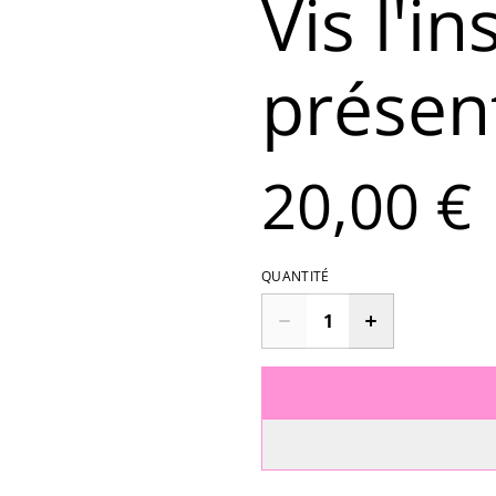
Vis l'in
présen
20,00 €
QUANTITÉ