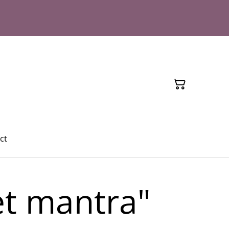
ct
et mantra"