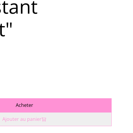
stant
t"
Acheter
Ajouter au panier