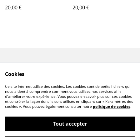
j'attendais"
20,00 €
20,00 €
Renoncer au contrat
CGV
ici
Cookies
Mentions légales
Politique de
confidentialité
Ce site Internet utilise des cookies. Les cookies sont de petits fichiers qui
Politique de cookies
nous aident à comprendre comment vous utilisez nos services afin
d'améliorer votre expérience. Vous pouvez en savoir plus sur ces cookies
et contrôler la façon dont ils sont utilisés en cliquant sur « Paramètres des
cookies ». Vous pouvez également consulter notre
politique de cookies
.
Tout accepter
©
2026
Atelier Jinette